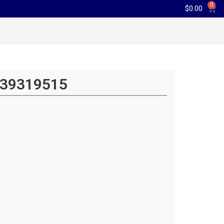
0
$
0.00
BR39319515