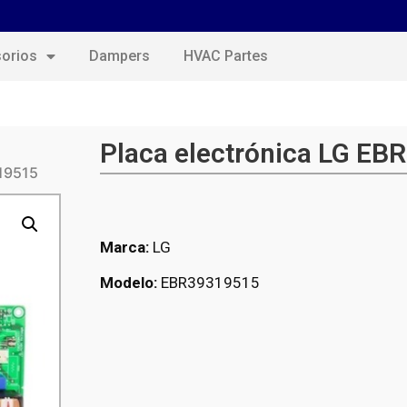
orios
Dampers
HVAC Partes
Placa electrónica LG E
319515
Marca:
LG
Modelo:
EBR39319515