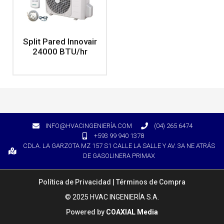
Split Pared Innovair
24000 BTU/hr
INFO@HVACINGENIERÍA.COM
(04) 265 6474
+593 99 940 1378
CDLA. LA GARZOTA MZ 157 S1 CALLE LA SALLE Y AV. 3A NE ATRÁS
DE GASOLINERA PRIMAX
Política de Privacidad
|
Términos de Compra
© 2025 HVAC INGENIERÍA S.A.
Powered by
COAXIAL Media