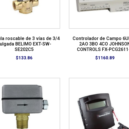
la roscable de 3 vías de 3/4
Controlador de Campo 6UI
ulgada BELIMO EXT-SW-
2AO 3BO 4CO JOHNSO
SE202C5
CONTROLS FX-PCG2611
$
133.86
$
1160.89