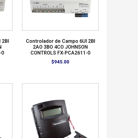
 2BI
Controlador de Campo 6UI 2BI
N
2AO 3BO 4CO JOHNSON
-0
CONTROLS FX-PCA2611-0
$
945.00