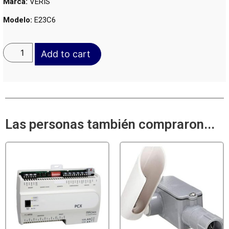
Marca:
VERIS
Modelo:
E23C6
Add to cart
Las personas también compraron...