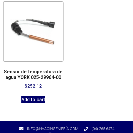
Sensor de temperatura de
agua YORK 025-29964-00
$
252.12
Add to cart
INFO@HVACINGENIERÍA.COM
(04) 265 6474